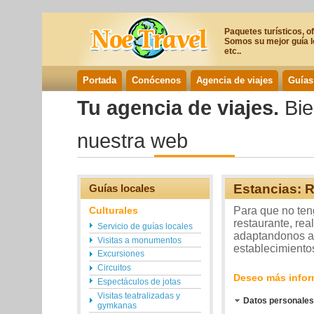
Paquetes turísticos, o
Somos su mejor guía lo
etc..
Portada
Conócenos
Agencia de viajes
Guías
Tu agencia de viajes.
Bie
nuestra web
Estancias: R
Guías locales
Culturales
Para que no ten
restaurante, rea
Servicio de guías locales
adaptandonos a 
Visitas a monumentos
establecimientos
Excursiones
Circuitos
Deseo más infor
Espectáculos de jotas
Visitas teatralizadas y
Datos personales
gymkanas